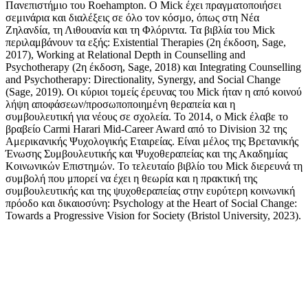
Πανεπιστήμιο του Roehampton. Ο Mick έχει πραγματοποιήσει
σεμινάρια και διαλέξεις σε όλο τον κόσμο, όπως στη Νέα
Ζηλανδία, τη Λιθουανία και τη Φλόριντα. Τα βιβλία του Mick
περιλαμβάνουν τα εξής: Existential Therapies (2η έκδοση, Sage,
2017), Working at Relational Depth in Counselling and
Psychotherapy (2η έκδοση, Sage, 2018) και Integrating Counselling
and Psychotherapy: Directionality, Synergy, and Social Change
(Sage, 2019). Οι κύριοι τομείς έρευνας του Mick ήταν η από κοινού
λήψη αποφάσεων/προσωποποιημένη θεραπεία και η
συμβουλευτική για νέους σε σχολεία. Το 2014, ο Mick έλαβε το
βραβείο Carmi Harari Mid-Career Award από το Division 32 της
Αμερικανικής Ψυχολογικής Εταιρείας. Είναι μέλος της Βρετανικής
Ένωσης Συμβουλευτικής και Ψυχοθεραπείας και της Ακαδημίας
Κοινωνικών Επιστημών. Το τελευταίο βιβλίο του Mick διερευνά τη
συμβολή που μπορεί να έχει η θεωρία και η πρακτική της
συμβουλευτικής και της ψυχοθεραπείας στην ευρύτερη κοινωνική
πρόοδο και δικαιοσύνη: Psychology at the Heart of Social Change:
Towards a Progressive Vision for Society (Bristol University, 2023).