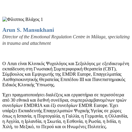
Arun S. Mansukhani
Director of the Emotional Regulation Centre in Málaga,
specializing
in trauma and attachment
Ο Arun είναι Κλινικός Ψυχολόγος και Σεξολόγος με εξειδικευμένη
εκπαίδευση στη Γνωσιακή Συμπεριφορική Θεραπεία (CBT),
Σύμβουλος και Εμψυχωτής της EMDR Europe, Επαγγελματίας
Αισθησιοκινητικής Θεραπείας Επιπέδου ΙΙΙ και Πανεπιστημιακός
Ειδικός Κλινικής Ύπνωσης.
Έχει πραγματοποιήσει διαλέξεις και εργαστήρια σε περισσότερα
από 30 εθνικά και διεθνή συνέδρια, συμπεριλαμβανομένων τριών
συνεδρίων EMDRIA και έξι συνεδρίων EMDR Europe. Έχει
υπάρξει Εκπαιδευτής Επαγγελματιών Ψυχικής Υγείας σε χώρες
όπως η Ισπανία, η Πορτογαλία, η Γαλλία, η Γερμανία, η Ολλανδία,
η Αγγλία, η Ιρλανδία, η Σκωτία, η Εσθονία, η Ρωσία, η Ινδία, η
Χιλή, το Μεξικό, το Περού και οι Ηνωμένες Πολιτείες.